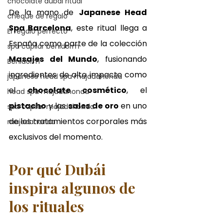
chocolate dubai ritual
De la mano de 
Japanese Head 
cheque de regalo
Spa Barcelona
, este ritual llega a 
El regalo perfecto
España como parte de la colección 
spa capilar benidorm
Masajes del Mundo
, fusionando 
Benidorm
ingredientes de alto impacto como 
japanese head spa majadahonda
el 
chocolate cosmético
, el 
head spa majadahonda
pistacho
 y las 
sales de oro
 en uno 
spa capilar majadahonda
de los tratamientos corporales más 
majadahonda
exclusivos del momento.
Por qué Dubái 
inspira algunos de 
los rituales 