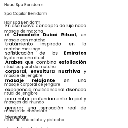
Head Spa Benidorm
Spa Capilar Benidorm
Hair spa Benidorm
En ese nuevo concepto de lujo nace 
masaje de matcha
el 
Chocolate Dubai Ritual
, un 
masaje con matcha
tratamiento inspirado en la 
matcha massage
sofisticación de los 
Emiratos 
kyoto matcha ritual
Árabes
 que combina 
exfoliación 
ritual corporal de matcha
corporal
, 
envoltura nutritiva
 y 
masaje de jengibre
masaje relajante
 en una 
masaje corporal de jengibre
experiencia multisensorial diseñada 
ritual de jengibre
para nutrir profundamente la piel y 
masajes del mundo
generar una sensación real de 
masaje de chocolate
bienestar.
ritual de chocolate y pistacho