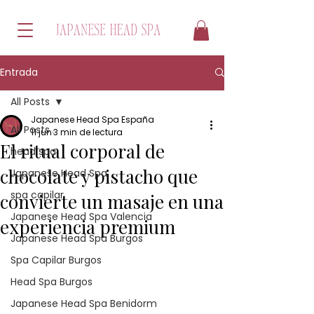
Entrada
All Posts
Japanese Head Spa España
All Posts
11 jun
3 min de lectura
El ritual corporal de
head spa
chocolate y pistacho que
Japanese Head Spa
spa capilar
convierte un masaje en una
Japanese Head Spa Valencia
experiencia premium
Japanese Head Spa Burgos
Spa Capilar Burgos
Head Spa Burgos
Japanese Head Spa Benidorm