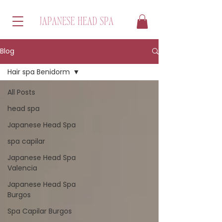
Blog
Hair spa Benidorm
All Posts
head spa
Japanese Head Spa
spa capilar
Japanese Head Spa
Valencia
Japanese Head Spa
Burgos
Spa Capilar Burgos