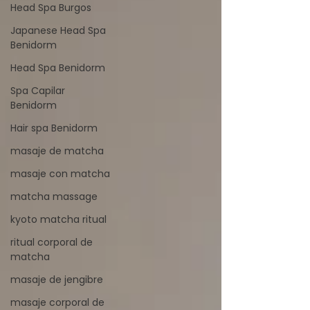
Head Spa Burgos
Japanese Head Spa
Benidorm
Head Spa Benidorm
Spa Capilar
Benidorm
Hair spa Benidorm
masaje de matcha
masaje con matcha
matcha massage
kyoto matcha ritual
ritual corporal de
matcha
masaje de jengibre
masaje corporal de