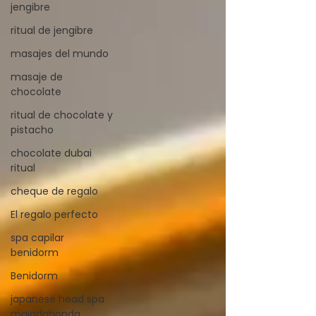
jengibre
ritual de jengibre
masajes del mundo
masaje de
chocolate
ritual de chocolate y
pistacho
chocolate dubai
ritual
cheque de regalo
El regalo perfecto
spa capilar
benidorm
Benidorm
japanese head spa
majadahonda