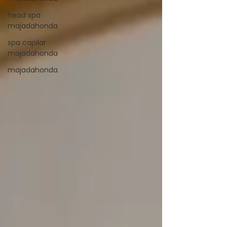
head spa
majadahonda
spa capilar
majadahonda
majadahonda