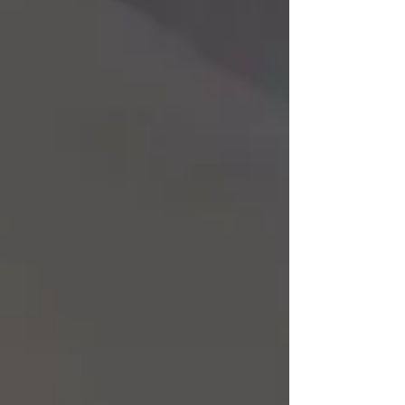
también necesita prepararse para esta
temporada. El sol, los baños frecuentes, el
calor o el uso continuo de productos
capilares pueden alterar el equilibrio natural
del cuero cabelludo y del cabello. Por eso,
cada vez más persona