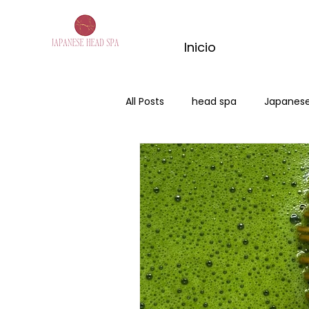
Inicio
All Posts
head spa
Japanese
Japanese Head Spa Burgos
Head Spa Benidorm
Spa Ca
masaje con matcha
matc