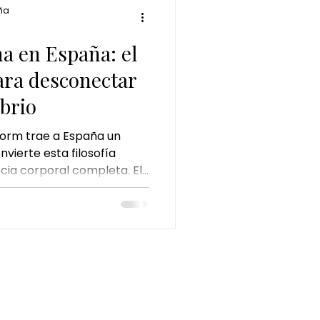
ña
a en España: el
ara desconectar
ibrio
orm trae a España un
vierte esta filosofía
cia corporal completa. El
ucho más que un masaje:
itual de bienestar pensado
rar, respirar hondo y
.
INFORMACIÓN LEGAL
Aviso Legal