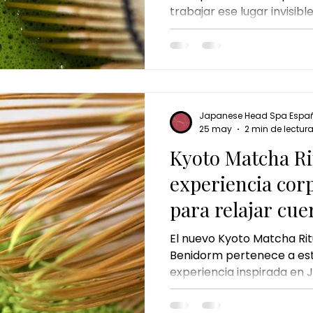
trabajar ese lugar invisibl
corporal de jengibre
ritual de jengibre
masajes del m
mental, sino físico, emoci
l de chocolate y pistacho
chocolate dubai ritual
chequ
Japanese Head Spa Espa
lar benidorm
Benidorm
japanese head spa majadaho
25 may
2 min de lectur
Kyoto Matcha Ri
experiencia cor
a capilar majadahonda
para relajar cu
El nuevo Kyoto Matcha Ri
Benidorm pertenece a est
experiencia inspirada en
allá del masaje tradiciona
auténtico ritual corporal