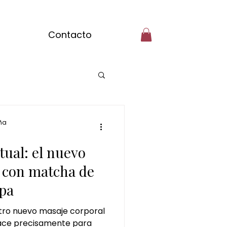
Contacto
Spa Benidorm
ña
tual: el nuevo
 con matcha de
pa
atcha
stro nuevo masaje corporal
ace precisamente para