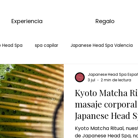
Experiencia
Regalo
 Head Spa
spa capilar
Japanese Head Spa Valencia
Spa Capilar Burgos
Head Spa Burgos
Japanese Head 
Japanese Head Spa Espa
3 jul
2 min de lectura
Kyoto Matcha Ri
pilar Benidorm
Hair spa Benidorm
masaje de matcha
masaje corporal
Japanese Head S
ha massage
kyoto matcha ritual
ritual corporal de m
Kyoto Matcha Ritual, nue
de Japanese Head Spa, n