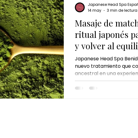
Japanese Head Spa Espa
14 may
3 min de lectura
Masaje de match
ritual japonés p
y volver al equil
Japanese Head Spa Benid
nuevo tratamiento que con
ancestral en una experien
Kyoto Matcha Ritual es m
es un viaje sensorial, un r
para quienes necesitan pa
reconectar con su cuerpo
CONTACTO
WhatsApp: +34 640 20 36 05