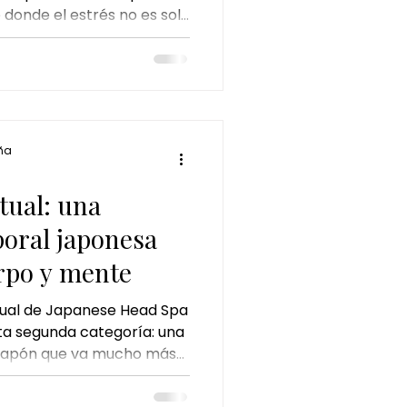
e donde el estrés no es solo
undo
onal y energético.
e de regalo
ña
nda
a
tual: una
poral japonesa
erpo y mente
tual de Japanese Head Spa
a segunda categoría: una
 Japón que va mucho más
l para convertirse en un
 consciente, diseñado para