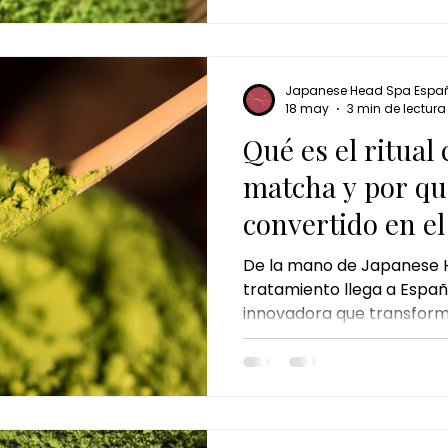
reconectar cuerpo, mente
Japanese Head Spa Espa
18 may
3 min de lectura
Qué es el ritual
matcha y por qu
convertido en el
japonés del mo
De la mano de Japanese 
tratamiento llega a Esp
innovadora que transforma
japonesa en una experienc
Kyoto Matcha Ritual no es
pausa consciente en medi
actual.