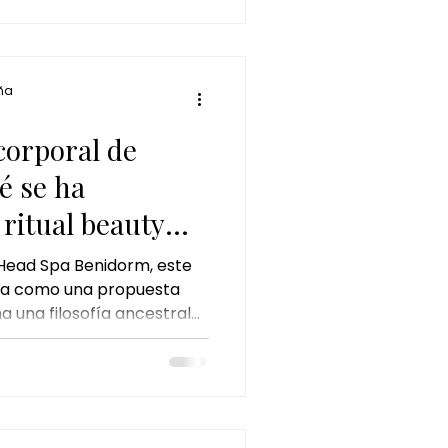
 y bienestar.
ña
 corporal de
é se ha
 ritual beauty
mento
Head Spa Benidorm, este
aña como una propuesta
 una filosofía ancestral
ia sensorial completa. El
 solo un masaje: es una
o del ritmo acelerado