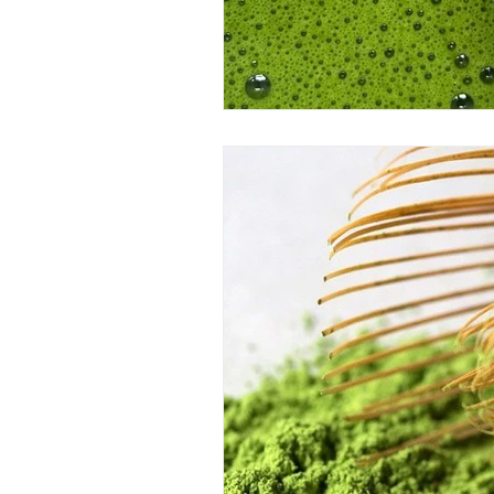
masaje de jengibre
masaje 
masaje de chocolate
ritua
El regalo perfecto
spa capi
head spa majadahonda
sp