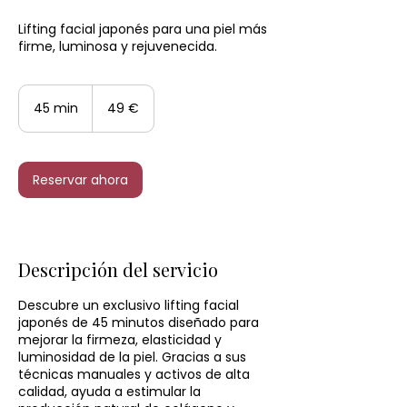
Lifting facial japonés para una piel más
firme, luminosa y rejuvenecida.
49
euros
45 min
4
49 €
5
m
i
Reservar ahora
n
Descripción del servicio
Descubre un exclusivo lifting facial
japonés de 45 minutos diseñado para
mejorar la firmeza, elasticidad y
luminosidad de la piel. Gracias a sus
técnicas manuales y activos de alta
calidad, ayuda a estimular la