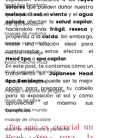
Head Spa Benidorm
solares
 que pueden dañar nuestra 
melena
. El 
sol
, el 
viento 
y el
 agua 
Spa Capilar Benidorm
salada
 afectan la
 salud capilar
, 
Hair spa Benidorm
haciéndola más 
frágil
, 
reseca 
y 
masaje de matcha
propensa a la 
caída
. Sin embargo, 
masaje con matcha
existe una solución ideal para 
contrarrestar estos efectos: el 
matcha massage
Head Spa
 o 
spa capilar
.
kyoto matcha ritual
En este post, te contamos cómo un 
ritual corporal de matcha
tratamiento en 
Japanese
Head 
Spa Benidorm
 puede ser la mejor 
masaje de jengibre
opción para preparar tu cabello 
masaje corporal de jengibre
para la exposición al sol y cómo 
ritual de jengibre
aprovechar al máximo sus 
masajes del mundo
beneficios.
masaje de chocolate
¿Por qué es esencial un 
ritual de chocolate y pistacho
Head Spa para la 