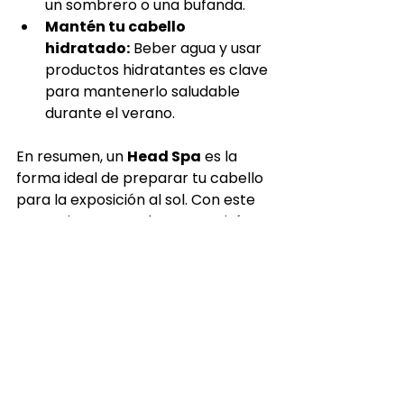
un sombrero o una bufanda.
Mantén tu cabello 
hidratado:
 Beber agua y usar 
productos hidratantes es clave 
para mantenerlo saludable 
durante el verano.
En resumen, un 
Head Spa
 es la 
forma ideal de preparar tu cabello 
para la exposición al sol. Con este 
tratamiento, no solo conseguirás 
un cabello hidratado, fuerte y 
revitalizado, sino que también 
disfrutarás de una experiencia 
relajante que te permitirá 
enfrentar el sol con una melena 
radiante.
¡No esperes más! Reserva tu cita 