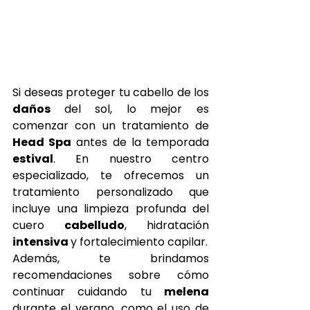
Si deseas proteger tu cabello de los 
daños 
del sol, lo mejor es 
comenzar con un tratamiento de 
Head Spa
 antes de la temporada 
estival
. En nuestro centro 
especializado, te ofrecemos un 
tratamiento personalizado que 
incluye una limpieza profunda del 
cuero 
cabelludo
, hidratación 
intensiva 
y fortalecimiento capilar.
Además, te brindamos 
recomendaciones sobre cómo 
continuar cuidando tu 
melena 
durante el verano, como el uso de 