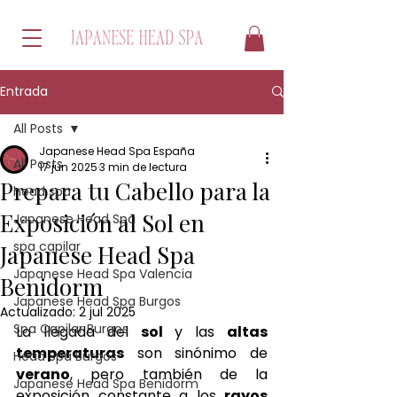
Entrada
All Posts
Japanese Head Spa España
All Posts
17 jun 2025
3 min de lectura
Prepara tu Cabello para la
head spa
Exposición al Sol en
Japanese Head Spa
spa capilar
Japanese Head Spa
Japanese Head Spa Valencia
Benidorm
Japanese Head Spa Burgos
Actualizado:
2 jul 2025
Spa Capilar Burgos
La llegada del 
sol 
y las 
altas 
temperaturas
 son sinónimo de 
Head Spa Burgos
verano
, pero también de la 
Japanese Head Spa Benidorm
exposición constante a los 
rayos 