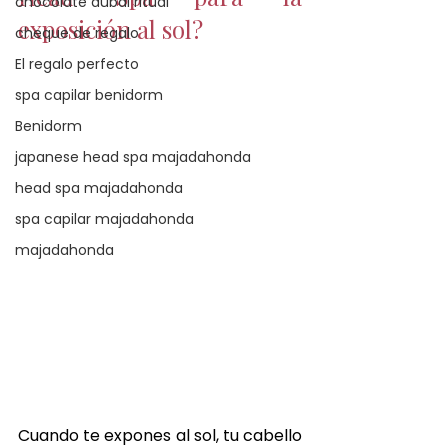
chocolate dubai ritual
exposición al sol?
cheque de regalo
El regalo perfecto
spa capilar benidorm
Benidorm
japanese head spa majadahonda
head spa majadahonda
spa capilar majadahonda
majadahonda
Cuando te expones al sol, tu cabello 