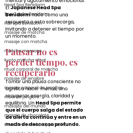
mental y agotamiento emocional. 
Head Spa Benidorm
El 
Japanese Head Spa 
Spa Capilar Benidorm
Benidorm
 nace como una 
respuesta a esta sobrecarga, 
Hair spa Benidorm
invitando a detener el tiempo por 
masaje de matcha
un momento.
masaje con matcha
Pausar no es 
matcha massage
perder tiempo, es 
kyoto matcha ritual
ritual corporal de matcha
recuperarlo
masaje de jengibre
Tomar una pausa consciente no 
masaje corporal de jengibre
significa hacer menos, sino 
recuperar energía, claridad y 
ritual de jengibre
equilibrio. Un 
Head Spa permite 
masajes del mundo
que el cuerpo salga del estado 
masaje de chocolate
de alerta continua y entre en un 
modo de descanso profundo.
ritual de chocolate y pistacho