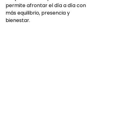
permite afrontar el día a día con 
más equilibrio, presencia y 
bienestar.
Japanese Head Spa 
Benidorm: 
regalarte un 
momento para ti
En medio del estrés cotidiano, 
regalarte una pausa es un acto de 
amor propio. 
El Japanese Head 
Spa Benidorm te invita a 
detenerte, respirar y recuperar 
tu equilibrio desde la raíz.