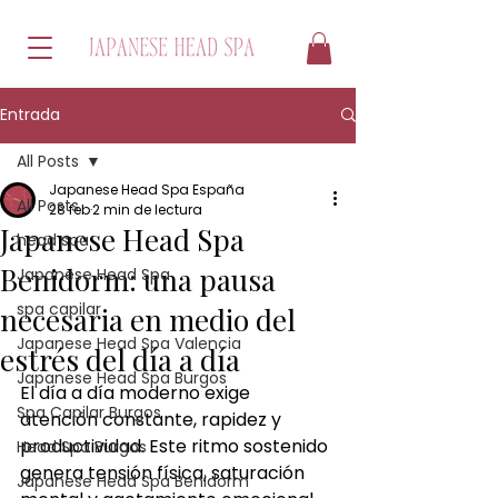
Entrada
All Posts
Japanese Head Spa España
All Posts
28 feb
2 min de lectura
Japanese Head Spa
head spa
Benidorm: una pausa
Japanese Head Spa
spa capilar
necesaria en medio del
Japanese Head Spa Valencia
estrés del día a día
Japanese Head Spa Burgos
El día a día moderno exige 
Spa Capilar Burgos
atención constante, rapidez y 
productividad. Este ritmo sostenido 
Head Spa Burgos
genera tensión física, saturación 
Japanese Head Spa Benidorm