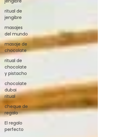
jengibre
ritual de
jengibre
masajes
del mundo
masaje de
chocolate
ritual de
chocolate
y pistacho
chocolate
dubai
ritual
cheque de
regalo
El regalo
perfecto