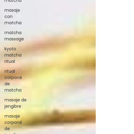
matcha
masaje
con
matcha
matcha
massage
kyoto
matcha
ritual
ritual
corporal
de
matcha
masaje de
jengibre
masaje
corporal
de