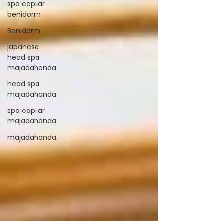
spa capilar
benidorm
Benidorm
japanese
head spa
majadahonda
head spa
majadahonda
spa capilar
majadahonda
majadahonda